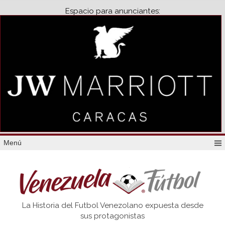
Espacio para anunciantes:
Menú
Venezuela
La Historia del Futbol Venezolano expuesta desde
Futbol
sus protagonistas