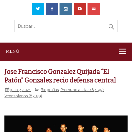
MENÚ
Jose Francisco Gonzalez Quijada “El
Patón” Gonzalez recio defensa central
julio 7, 2021
Biografías
,
Premundialistas (87-99)
,
Venezolanos (87-99)