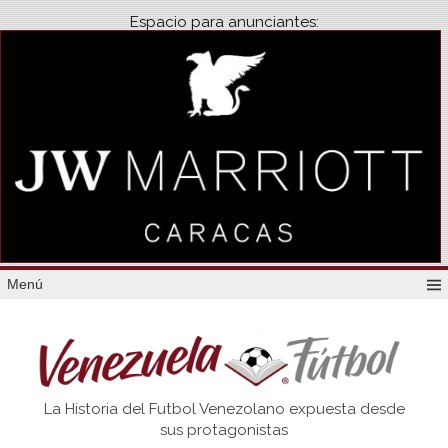
Espacio para anunciantes:
Menú
Venezuela
La Historia del Futbol Venezolano expuesta desde
Futbol
sus protagonistas