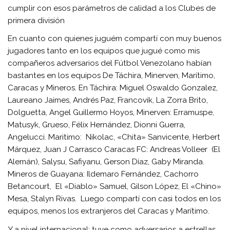
cumplir con esos parámetros de calidad a los Clubes de
primera división
En cuanto con quienes juguém compartí con muy buenos
jugadores tanto en los equipos que jugué como mis
compañeros adversarios del Fútbol Venezolano habían
bastantes en los equipos De Táchira, Minerven, Marítimo,
Caracas y Mineros. En Táchira: Miguel Oswaldo Gonzalez,
Laureano Jaimes, Andrés Paz, Francovik, La Zorra Brito,
Dolguetta, Angel Guillermo Hoyos, Minerven: Erramuspe,
Matusyk, Grueso, Félix Hernández, Dionni Guerra,
Angelucci. Maritimo: Nikolac, «Chita» Sanvicente, Herbert
Márquez, Juan J Carrasco Caracas FC: Andreas Volleer (El
Alemán), Salysu, Safiyanu, Gerson Díaz, Gaby Miranda.
Mineros de Guayana: Ildemaro Fernández, Cachorro
Betancourt, El «Diablo» Samuel, Gilson López, El «Chino»
Mesa, Stalyn Rivas. Luego compartí con casi todos en los
equipos, menos los extranjeros del Caracas y Marítimo.
Y a nivel internacional: tuve como adversarios a estrellas