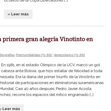
octavos de la Copa Libertadores […]
» Leer más
a primera gran alegría Vinotinto en
Biografías
,
Premundialistas (71-86)
,
Venezolanos (71-86)
 1981, en el estadio Olímpico de la UCV, marcó un gol
 cabeza ante Bolivia, que hizo estallar de felicidad a toda
nezuela. Era la diana del primer triunfo de la Vinotinto en
 historial de participaciones en eliminatorias suramericanas
 Mundial. Casi 40 años después, Pedro Javier Acosta
nchez, recorre los espacios del mítico engramado […]
» Leer más