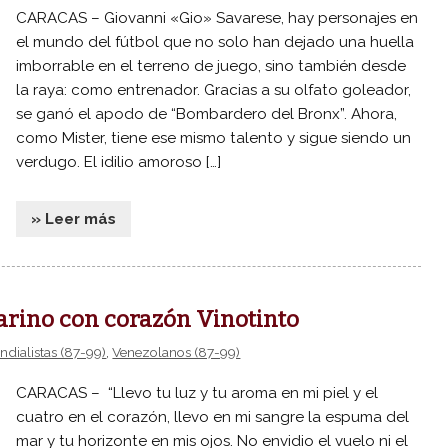
CARACAS – Giovanni «Gio» Savarese, hay personajes en
el mundo del fútbol que no solo han dejado una huella
imborrable en el terreno de juego, sino también desde
la raya: como entrenador. Gracias a su olfato goleador,
se ganó el apodo de “Bombardero del Bronx”. Ahora,
como Mister, tiene ese mismo talento y sigue siendo un
verdugo. El idilio amoroso […]
» Leer más
sarino con corazón Vinotinto
dialistas (87-99)
,
Venezolanos (87-99)
CARACAS – “Llevo tu luz y tu aroma en mi piel y el
cuatro en el corazón, llevo en mi sangre la espuma del
mar y tu horizonte en mis ojos. No envidio el vuelo ni el