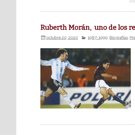
Ruberth Morán, uno de los re
octubre 20, 2020
1987-1999
,
Biografías
,
Pr