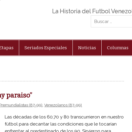
La Historia del Futbol Venez
Etapas
Seriados Especiales
Noticias
Columnas
ay paraiso”
Premundialistas (87-99)
,
Venezolanos (87-99)
Las décadas de los 60,70 y 80 transcurrieron en nuestro
fútbol para decantar las condiciones que le tocarían
enfrentar al predestinado de los 90. Sirvieron para