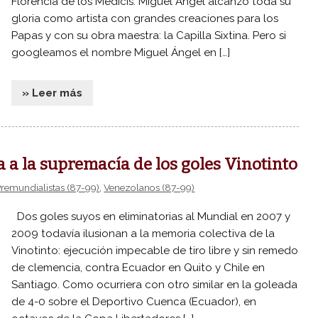
Florencia de los Médicis. Miguel Ángel alcanzó toda su
gloria como artista con grandes creaciones para los
Papas y con su obra maestra: la Capilla Sixtina. Pero si
googleamos el nombre Miguel Ángel en […]
» Leer más
a a la supremacía de los goles Vinotinto
remundialistas (87-99)
,
Venezolanos (87-99)
Dos goles suyos en eliminatorias al Mundial en 2007 y
2009 todavía ilusionan a la memoria colectiva de la
Vinotinto: ejecución impecable de tiro libre y sin remedo
de clemencia, contra Ecuador en Quito y Chile en
Santiago. Como ocurriera con otro similar en la goleada
de 4-0 sobre el Deportivo Cuenca (Ecuador), en