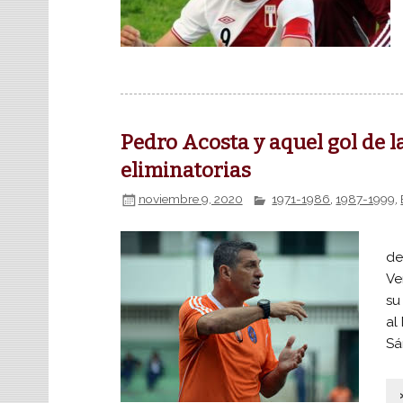
Pedro Acosta y aquel gol de l
eliminatorias
noviembre 9, 2020
1971-1986
,
1987-1999
,
En
de
Ve
su
al
Sá