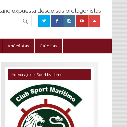
olano expuesta desde sus protagonistas
Anécdotas
Galerías
Homenaje del Sport Marítimo