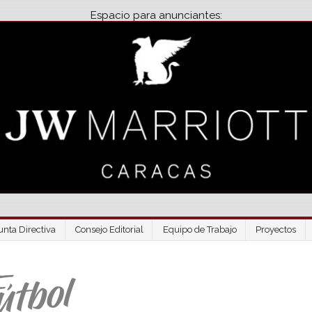
Espacio para anunciantes:
unta Directiva
Consejo Editorial
Equipo de Trabajo
Proyectos
Venezuela Futbo