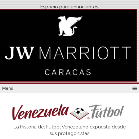
Espacio para anunciantes:
Menú
Venezuela
La Historia del Futbol Venezolano expuesta desde
Futbol
sus protagonistas