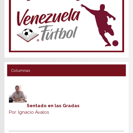
Columnas
Sentado en las Gradas
Por: Ignacio Ávalos