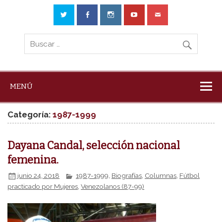
MENÚ
Categoría:
1987-1999
Dayana Candal, selección nacional
femenina.
junio 24, 2018
1987-1999
,
Biografías
,
Columnas
,
Fútbol
practicado por Mujeres
,
Venezolanos (87-99)