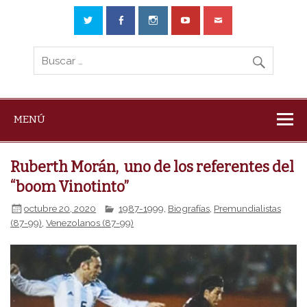
MENÚ
Ruberth Morán, uno de los referentes del
“boom Vinotinto”
octubre 20, 2020
1987-1999
,
Biografías
,
Premundialistas
(87-99)
,
Venezolanos (87-99)