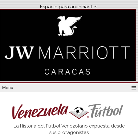
Espacio para anunciantes:
Menú
Venezuela
La Historia del Futbol Venezolano expuesta desde
Futbol
sus protagonistas