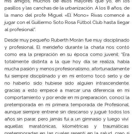
mis amigos, muchos de ellos mayores que yo, en los
pasillos y las canchas de la urbanización. A los 8 años, de
la mano del profe Miguel «El Mono» Rivas comencé a
jugar con el Guillermo Soto Rosa Fútbol Club hasta llegar
al profesional”.
Desde muy pequeño Ruberth Morán fue muy disciplinado
y profesional. El merideño durante la charla nos contó
como era la prepración en su época como juvenil: “Era
totalmente distinta a la que hoy día se realiza, había
mucha pasión y menos profesionalismo, afortunadamente
fui siempre disciplinado y en mi entorno tocó serlo y de
no haberlo sido hubiese sido alguien intrascendente,
gracias a esto empecé a marcar una diferencia en mi
comportamiento y por ende en mi preparación, conocí la
pretemporada en mi primera temporada de Profesional,
aunque siempre entrené sin descanso y jugué todos los
años sin parar, pero jamás fui a un gimnasio y luego viví
aquellas maratónicas, kilométricas y traumáticas
pretemporadas en las cuales resentí en la salud, creo si