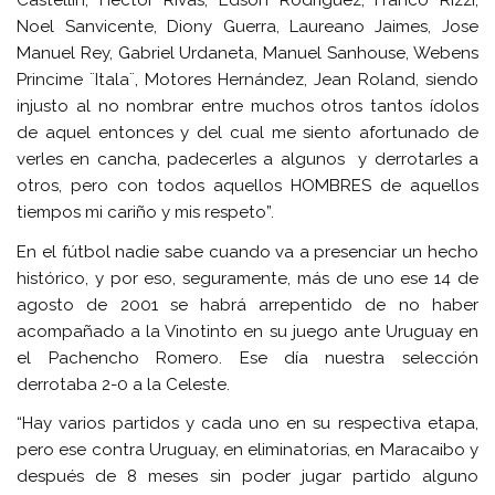
Castellin, Héctor Rivas, Edson Rodríguez, Franco Rizzi,
Noel Sanvicente, Diony Guerra, Laureano Jaimes, Jose
Manuel Rey, Gabriel Urdaneta, Manuel Sanhouse, Webens
Princime ¨Itala¨, Motores Hernández, Jean Roland, siendo
injusto al no nombrar entre muchos otros tantos ídolos
de aquel entonces y del cual me siento afortunado de
verles en cancha, padecerles a algunos y derrotarles a
otros, pero con todos aquellos HOMBRES de aquellos
tiempos mi cariño y mis respeto”.
En el fútbol nadie sabe cuando va a presenciar un hecho
histórico, y por eso, seguramente, más de uno ese 14 de
agosto de 2001 se habrá arrepentido de no haber
acompañado a la Vinotinto en su juego ante Uruguay en
el Pachencho Romero. Ese día nuestra selección
derrotaba 2-0 a la Celeste.
“Hay varios partidos y cada uno en su respectiva etapa,
pero ese contra Uruguay, en eliminatorias, en Maracaibo y
después de 8 meses sin poder jugar partido alguno