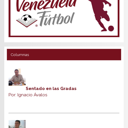
Columnas
Sentado en las Gradas
Por: Ignacio Ávalos