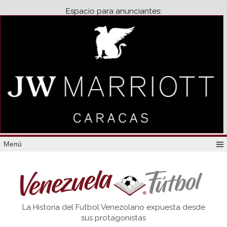
Espacio para anunciantes:
Menú
Venezuela
La Historia del Futbol Venezolano expuesta desde
Futbol
sus protagonistas