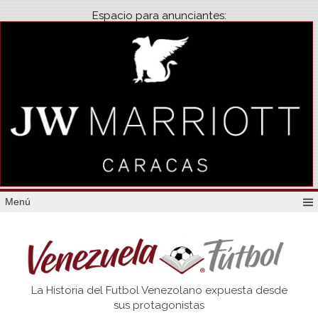
Espacio para anunciantes:
Menú
Venezuela
La Historia del Futbol Venezolano expuesta desde
Futbol
sus protagonistas