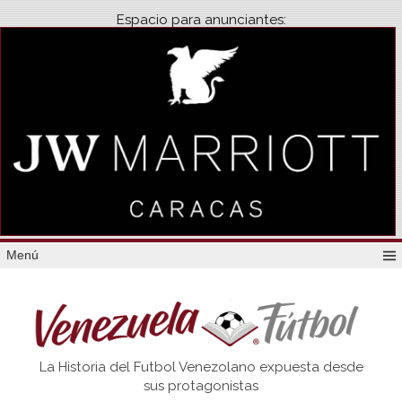
Espacio para anunciantes:
Menú
Venezuela
La Historia del Futbol Venezolano expuesta desde
Futbol
sus protagonistas