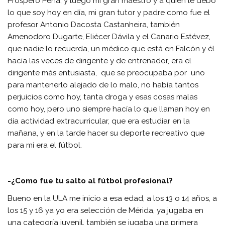
Próspero Peña, y luego mi gran maestro y a quien le debo
lo que soy hoy en día, mi gran tutor y padre como fue el
profesor Antonio Dacosta Castanheira, también
Amenodoro Dugarte, Eliécer Dávila y el Canario Estévez,
que nadie lo recuerda, un médico que está en Falcón y él
hacía las veces de dirigente y de entrenador, era el
dirigente más entusiasta, que se preocupaba por uno
para mantenerlo alejado de lo malo, no había tantos
perjuicios como hoy, tanta droga y esas cosas malas
como hoy, pero uno siempre hacía lo que llaman hoy en
día actividad extracurricular, que era estudiar en la
mañana, y en la tarde hacer su deporte recreativo que
para mí era el fútbol.
-¿Como fue tu salto al fútbol profesional?
Bueno en la ULA me inicio a esa edad, a los 13 o 14 años, a
los 15 y 16 ya yo era selección de Mérida, ya jugaba en
una categoría juvenil, también se jugaba una primera