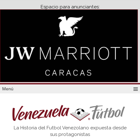
Espacio para anunciantes:
Menú
Venezuela
La Historia del Futbol Venezolano expuesta desde
Futbol
sus protagonistas