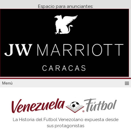
Espacio para anunciantes:
Menú
Venezuela
La Historia del Futbol Venezolano expuesta desde
Futbol
sus protagonistas