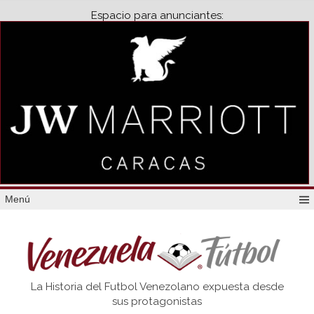
Espacio para anunciantes:
Menú
Venezuela
La Historia del Futbol Venezolano expuesta desde
Futbol
sus protagonistas