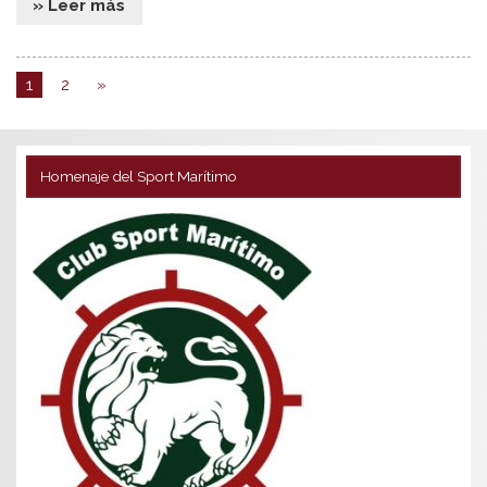
» Leer más
1
2
»
Homenaje del Sport Marítimo