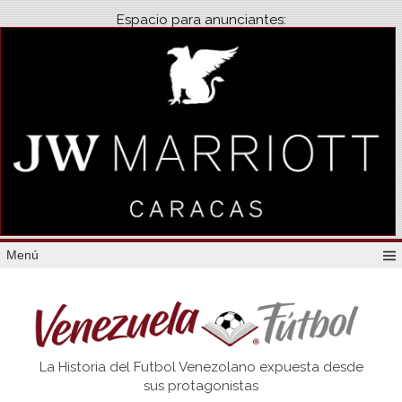
Espacio para anunciantes:
Menú
Venezuela
La Historia del Futbol Venezolano expuesta desde
Futbol
sus protagonistas