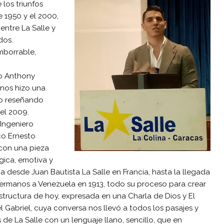
los triunfos
e 1950 y el 2000,
entre La Salle y
dos.
imborrable,
vo Anthony
 nos hizo una
mo reseñando
el 2009.
 Ingeniero
o Ernesto
con una pieza
gica, emotiva y
a desde Juan Bautista La Salle en Francia, hasta la llegada
hermanos a Venezuela en 1913, todo su proceso para crear
estructura de hoy, expresada en una Charla de Dios y El
 Gabriel, cuya conversa nos llevó a todos los pasajes y
 de La Salle con un lenguaje llano, sencillo, que en