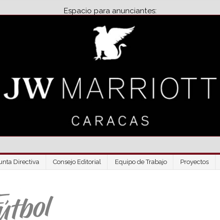
Espacio para anunciantes:
unta Directiva
Consejo Editorial
Equipo de Trabajo
Proyectos
Venezuela Futbo