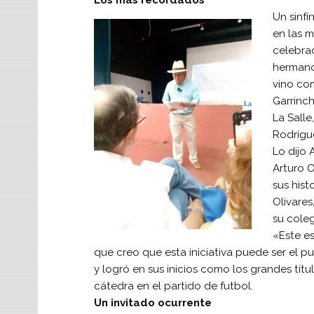
Los más recordados
Un sinfí
en las m
celebra
hermano 
vino co
Garrinch
La Sall
Rodrígue
Lo dijo 
Arturo 
sus hist
Olivares
su coleg
«Este es
que creo que esta iniciativa puede ser el p
y logró en sus inicios como los grandes tí
cátedra en el partido de futbol.
Un invitado ocurrente