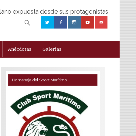
olano expuesta desde sus protagonistas
Anécdotas
Galerías
Homenaje del Sport Marítimo