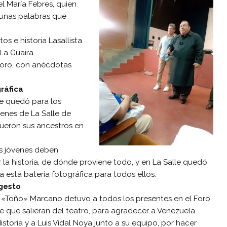
el María Febres, quien
 unas palabras que
s e historia Lasallista
La Guaira.
 Foro, con anécdotas
ráfica
ue quedó para los
venes de La Salle de
fueron sus ancestros en
s jóvenes deben
la historia, de dónde proviene todo, y en La Salle quedó
 está batería fotográfica para todos ellos.
gesto
 «Toño» Marcano detuvo a todos los presentes en el Foro
e que salieran del teatro, para agradecer a Venezuela
istoria y a Luis Vidal Noya junto a su equipo, por hacer