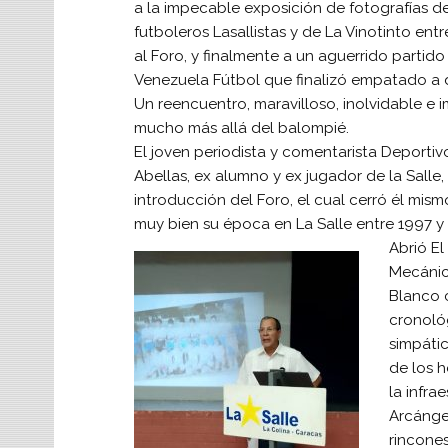
a la impecable exposición de fotografías de 
futboleros Lasallistas y de La Vinotinto entr
al Foro, y finalmente a un aguerrido partido 
Venezuela Fútbol que finalizó empatado a 
Un reencuentro, maravilloso, inolvidable e 
mucho más allá del balompié.
El joven periodista y comentarista Deporti
Abellas, ex alumno y ex jugador de la Salle,
introducción del Foro, el cual cerró él mis
muy bien su época en La Salle entre 1997 y 
Abrió El
Mecánic
Blanco 
cronoló
simpátic
de los 
la infra
Arcángel
rincones