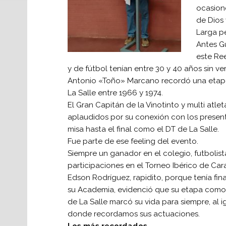
ocasione
de Dios 
Larga pe
Antes G
este Re
y de fútbol tenían entre 30 y 40 años sin ver
Antonio «Toño» Marcano recordó una etap
La Salle entre 1966 y 1974.
El Gran Capitán de la Vinotinto y multi atle
aplaudidos por su conexión con los present
misa hasta el final como el DT de La Salle.
Fue parte de ese feeling del evento.
Siempre un ganador en el colegio, futbolis
participaciones en el Torneo Ibérico de Car
Edson Rodríguez, rapidito, porque tenía fin
su Academia, evidenció que su etapa como 
de La Salle marcó su vida para siempre, al i
donde recordamos sus actuaciones.