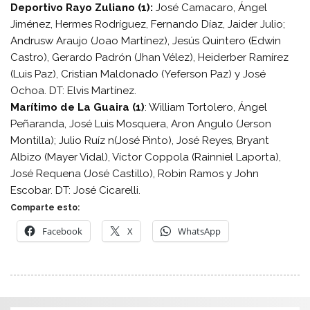
Deportivo Rayo Zuliano (1):
José Camacaro, Ángel
Jiménez, Hermes Rodríguez, Fernando Díaz, Jaider Julio;
Andrusw Araujo (Joao Martínez), Jesús Quintero (Edwin
Castro), Gerardo Padrón (Jhan Vélez), Heiderber Ramírez
(Luis Paz), Cristian Maldonado (Yeferson Paz) y José
Ochoa. DT: Elvis Martínez.
Marítimo de La Guaira (1)
: William Tortolero, Ángel
Peñaranda, José Luis Mosquera, Aron Angulo (Jerson
Montilla); Julio Ruíz n(José Pinto), José Reyes, Bryant
Albizo (Mayer Vidal), Víctor Coppola (Rainniel Laporta),
José Requena (José Castillo), Robin Ramos y John
Escobar. DT: José Cicarelli.
Comparte esto:
Facebook
X
WhatsApp