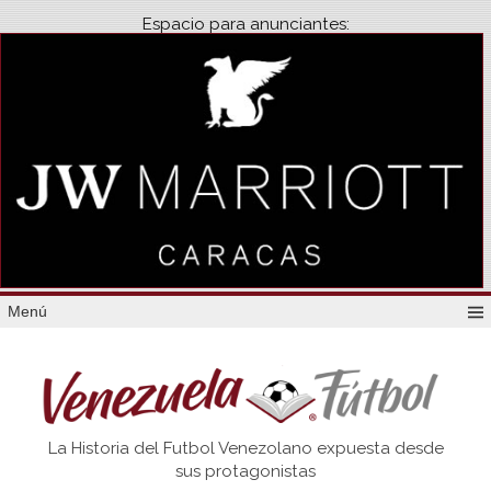
Espacio para anunciantes:
Menú
Venezuela
La Historia del Futbol Venezolano expuesta desde
Futbol
sus protagonistas