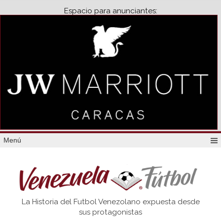
Espacio para anunciantes:
Menú
Venezuela
La Historia del Futbol Venezolano expuesta desde
Futbol
sus protagonistas