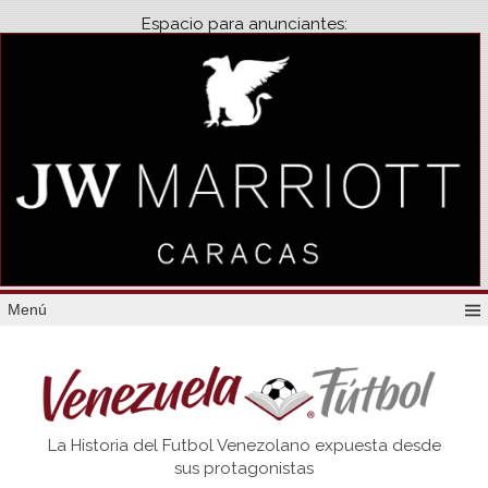
Espacio para anunciantes:
Menú
Venezuela
La Historia del Futbol Venezolano expuesta desde
Futbol
sus protagonistas