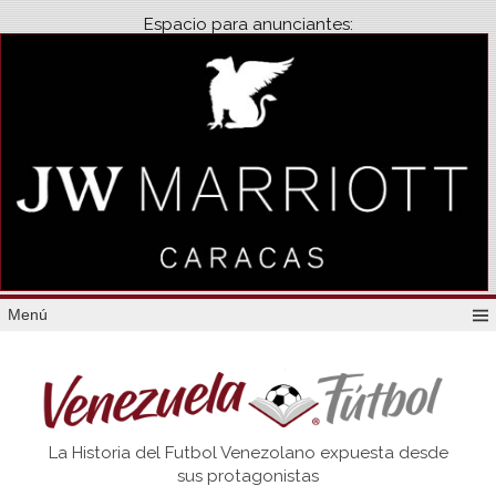
Espacio para anunciantes:
Menú
Venezuela
La Historia del Futbol Venezolano expuesta desde
Futbol
sus protagonistas