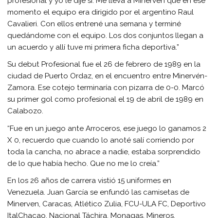
profesional y yo le dije sí. Me lleva a Minerven que en ese
momento el equipo era dirigido por el argentino Raul
Cavalieri. Con ellos entrené una semana y terminé
quedándome con el equipo. Los dos conjuntos llegan a
un acuerdo y allí tuve mi primera ficha deportiva.”
Su debut Profesional fue el 26 de febrero de 1989 en la
ciudad de Puerto Ordaz, en el encuentro entre Minervén-
Zamora. Ese cotejo terminaría con pizarra de 0-0. Marcó
su primer gol como profesional el 19 de abril de 1989 en
Calabozo.
“Fue en un juego ante Arroceros, ese juego lo ganamos 2
X 0, recuerdo que cuando lo anoté salí corriendo por
toda la cancha, no abrace a nadie, estaba sorprendido
de lo que había hecho. Que no me lo creía.”
En los 26 años de carrera vistió 15 uniformes en
Venezuela. Juan García se enfundó las camisetas de
Minerven, Caracas, Atlético Zulia, FCU-ULA FC, Deportivo
ItalChacao, Nacional Táchira, Monagas, Mineros,