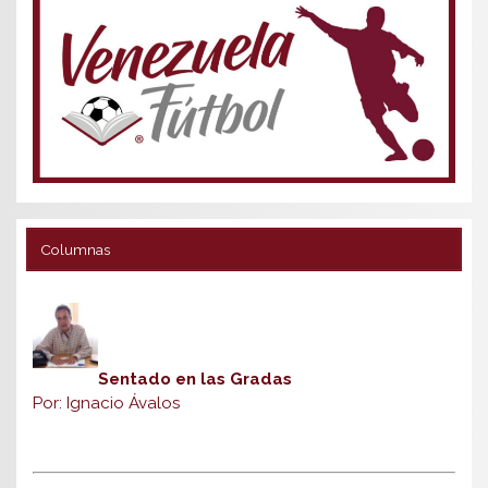
Columnas
Sentado en las Gradas
Por: Ignacio Ávalos