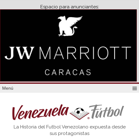
Espacio para anunciantes:
Menú
Venezuela
La Historia del Futbol Venezolano expuesta desde
Futbol
sus protagonistas