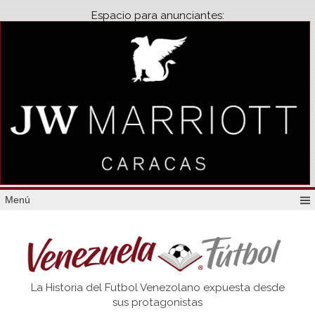
Espacio para anunciantes:
Menú
Venezuela
La Historia del Futbol Venezolano expuesta desde
Futbol
sus protagonistas