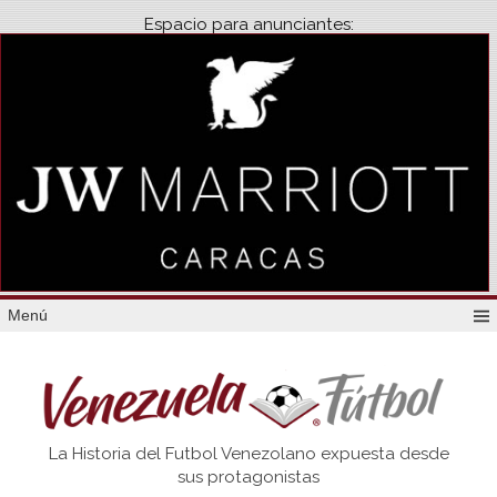
Espacio para anunciantes:
Menú
Venezuela
La Historia del Futbol Venezolano expuesta desde
Futbol
sus protagonistas