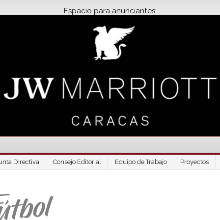
Espacio para anunciantes:
unta Directiva
Consejo Editorial
Equipo de Trabajo
Proyectos
Venezuela Futbo