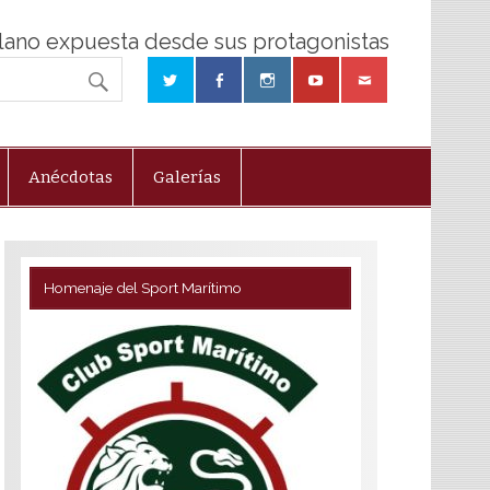
olano expuesta desde sus protagonistas
Anécdotas
Galerías
Homenaje del Sport Marítimo