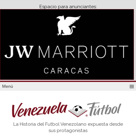
Espacio para anunciantes:
Menú
Venezuela
La Historia del Futbol Venezolano expuesta desde
Futbol
sus protagonistas