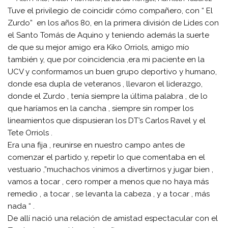
Tuve el privilegio de coincidir cómo compañero, con “ El
Zurdo” en los años 80, en la primera división de Lides con
el Santo Tomás de Aquino y teniendo además la suerte
de que su mejor amigo era Kiko Orriols, amigo mío
también y, que por coincidencia ,era mi paciente en la
UCV y conformamos un buen grupo deportivo y humano,
donde esa dupla de veteranos , llevaron el liderazgo,
donde el Zurdo , tenía siempre la última palabra , de lo
que haríamos en la cancha , siempre sin romper los
lineamientos que dispusieran los DT’s Carlos Ravel y el
Tete Orriols .
Era una fija , reunirse en nuestro campo antes de
comenzar el partido y, repetir lo que comentaba en el
vestuario ,”muchachos vinimos a divertirnos y jugar bien ,
vamos a tocar , cero romper a menos que no haya más
remedio , a tocar , se levanta la cabeza , y a tocar , más
nada “ .
De allí nació una relación de amistad espectacular con el