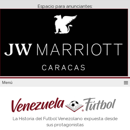
Espacio para anunciantes:
Menú
Venezuela
La Historia del Futbol Venezolano expuesta desde
Futbol
sus protagonistas