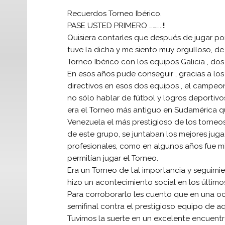
Recuerdos Torneo Ibérico.
PASE USTED PRIMERO ………..!!
Quisiera contarles que después de jugar por
tuve la dicha y me siento muy orgulloso, d
Torneo Ibérico con los equipos Galicia , do
En esos años pude conseguir , gracias a lo
directivos en esos dos equipos , el campeo
no sólo hablar de fútbol y logros deportivos
era el Torneo más antiguo en Sudamérica qu
Venezuela el más prestigioso de los torn
de este grupo, se juntaban los mejores juga
profesionales, como en algunos años fue mi
permitían jugar el Torneo.
Era un Torneo de tal importancia y seguimi
hizo un acontecimiento social en los último
Para corroborarlo les cuento que en una 
semifinal contra el prestigioso equipo de a
Tuvimos la suerte en un excelente encuentr