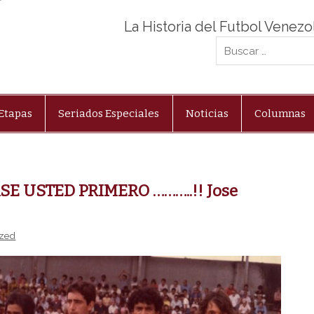
La Historia del Futbol Venez
Etapas
Seriados Especiales
Noticias
Columnas
ASE USTED PRIMERO ………..!! Jose
ized