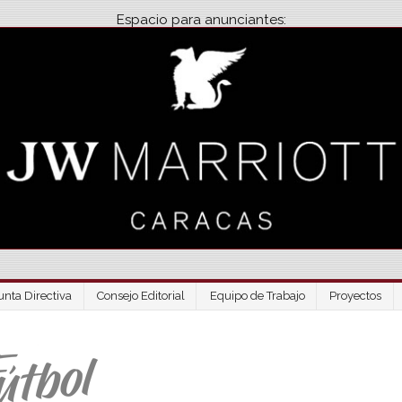
Espacio para anunciantes:
unta Directiva
Consejo Editorial
Equipo de Trabajo
Proyectos
Venezuela Futbo