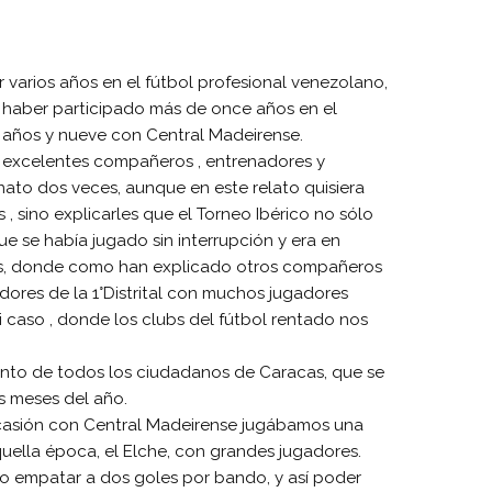
 varios años en el fútbol profesional venezolano,
e haber participado más de once años en el
s años y nueve con Central Madeirense.
s excelentes compañeros , entrenadores y
nato dos veces, aunque en este relato quisiera
 , sino explicarles que el Torneo Ibérico no sólo
e se había jugado sin interrupción y era en
eos, donde como han explicado otros compañeros
dores de la 1°Distrital con muchos jugadores
 caso , donde los clubs del fútbol rentado nos
ento de todos los ciudadanos de Caracas, que se
s meses del año.
ocasión con Central Madeirense jugábamos una
quella época, el Elche, con grandes jugadores.
o empatar a dos goles por bando, y así poder