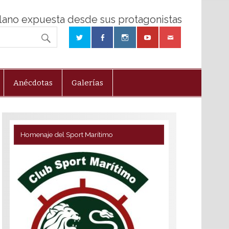
olano expuesta desde sus protagonistas
Anécdotas
Galerías
Homenaje del Sport Marítimo