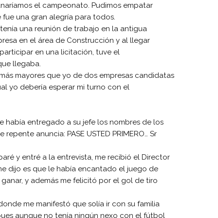
o ganaríamos el campeonato. Pudimos empatar
e fue una gran alegría para todos.
a tenía una reunión de trabajo en la antigua
resa en el área de Construcción y al llegar
rticipar en una licitación, tuve el
que llegaba.
e más mayores que yo de dos empresas candidatas
cual yo debería esperar mi turno con el
le había entregado a su jefe los nombres de los
y de repente anuncia: PASE USTED PRIMERO… Sr
ré y entré a la entrevista, me recibió el Director
e dijo es que le había encantado el juego de
anar, y además me felicitó por el gol de tiro
nde me manifestó que solía ir con su familia
 pues aunque no tenía ningún nexo con el fútbol