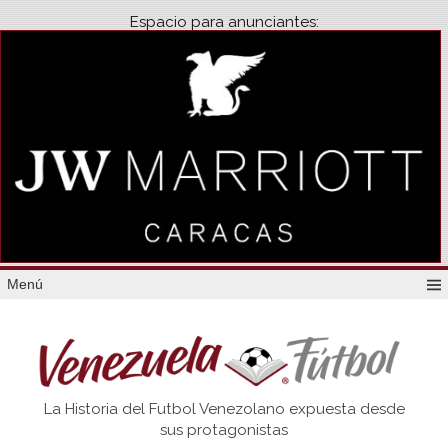
Espacio para anunciantes:
Menú
Venezuela
La Historia del Futbol Venezolano expuesta desde
Futbol
sus protagonistas