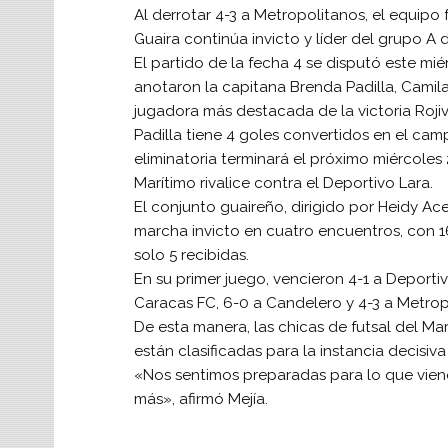
Al derrotar 4-3 a Metropolitanos, el equipo
Guaira continúa invicto y líder del grupo A 
El partido de la fecha 4 se disputó este mi
anotaron la capitana Brenda Padilla, Camila 
jugadora más destacada de la victoria Roji
Padilla tiene 4 goles convertidos en el ca
eliminatoria terminará el próximo miércole
Marítimo rivalice contra el Deportivo Lara.
El conjunto guaireño, dirigido por Heidy Ac
marcha invicto en cuatro encuentros, con 1
solo 5 recibidas.
En su primer juego, vencieron 4-1 a Deportiv
Caracas FC, 6-0 a Candelero y 4-3 a Metrop
De esta manera, las chicas de futsal del Ma
están clasificadas para la instancia decisiva
«Nos sentimos preparadas para lo que vien
más», afirmó Mejía.