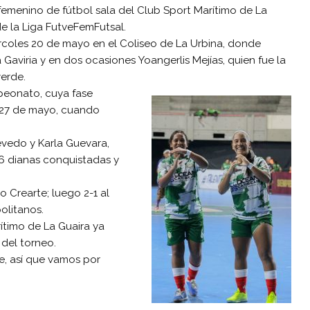
 femenino de fútbol sala del Club Sport Marítimo de La
de la Liga FutveFemFutsal.
ércoles 20 de mayo en el Coliseo de La Urbina, donde
Gaviria y en dos ocasiones Yoangerlis Mejías, quien fue la
verde.
mpeonato, cuya fase
s 27 de mayo, cuando
evedo y Karla Guevara,
6 dianas conquistadas y
o Crearte; luego 2-1 al
olitanos.
rítimo de La Guaira ya
 del torneo.
e, así que vamos por