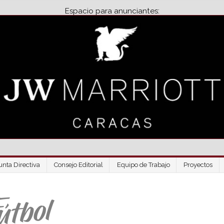
Espacio para anunciantes:
unta Directiva
Consejo Editorial
Equipo de Trabajo
Proyectos
Venezuela Futbo