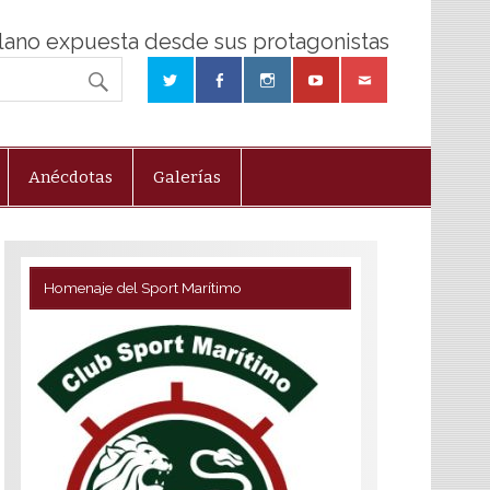
olano expuesta desde sus protagonistas
Anécdotas
Galerías
Homenaje del Sport Marítimo