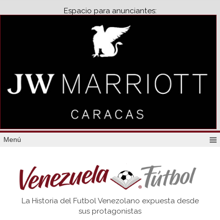
Espacio para anunciantes:
Menú
Venezuela
La Historia del Futbol Venezolano expuesta desde
Futbol
sus protagonistas