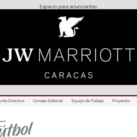
Espacio para anunciantes:
unta Directiva
Consejo Editorial
Equipo de Trabajo
Proyectos
Venezuela Futbo