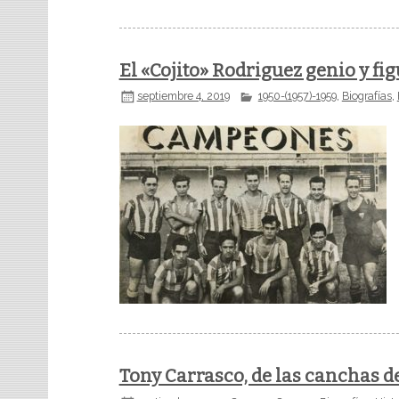
El «Cojito» Rodriguez genio y fig
septiembre 4, 2019
1950-(1957)-1959
,
Biografías
,
Tony Carrasco, de las canchas de