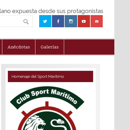
olano expuesta desde sus protagonistas
Anécdotas
Galerías
Homenaje del Sport Marítimo