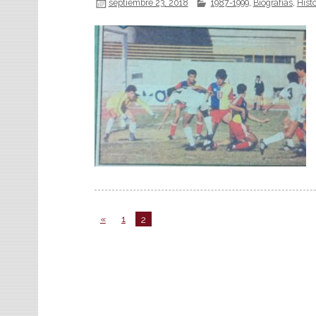
septiembre 23, 2018
1987-1999
,
Biografías
,
Hist
«
1
2