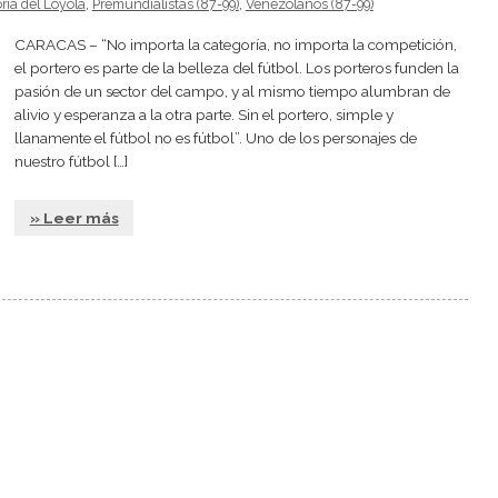
oria del Loyola
,
Premundialistas (87-99)
,
Venezolanos (87-99)
CARACAS – “No importa la categoría, no importa la competición,
el portero es parte de la belleza del fútbol. Los porteros funden la
pasión de un sector del campo, y al mismo tiempo alumbran de
alivio y esperanza a la otra parte. Sin el portero, simple y
llanamente el fútbol no es fútbol”. Uno de los personajes de
nuestro fútbol […]
» Leer más