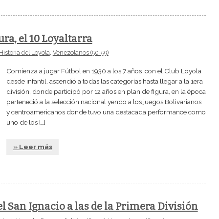
ura, el 10 Loyaltarra
Historia del Loyola
,
Venezolanos (50-59)
Comienza a jugar Fútbol en 1930 a los 7 años con el Club Loyola
desde infantil, ascendió a todas las categorías hasta llegar a la 1era
división, donde participó por 12 años en plan de figura, en la época
perteneció a la selección nacional yendo a los juegos Bolivarianos
y centroamericanos donde tuvo una destacada performance como
uno de los […]
» Leer más
l San Ignacio a las de la Primera División