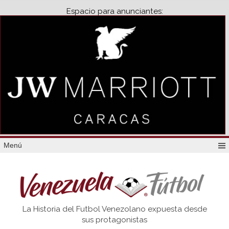
Espacio para anunciantes:
Menú
Venezuela
La Historia del Futbol Venezolano expuesta desde
Futbol
sus protagonistas