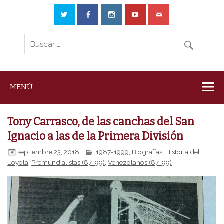
MENÚ
Tony Carrasco, de las canchas del San
Ignacio a las de la Primera División
septiembre 23, 2018
1987-1999
,
Biografías
,
Historia del
Loyola
,
Premundialistas (87-99)
,
Venezolanos (87-99)