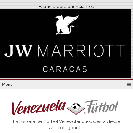
Espacio para anunciantes:
Menú
Venezuela
La Historia del Futbol Venezolano expuesta desde
Futbol
sus protagonistas