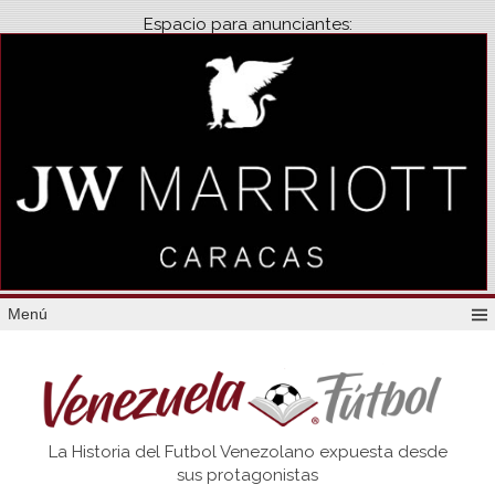
Espacio para anunciantes:
Menú
Venezuela
La Historia del Futbol Venezolano expuesta desde
Futbol
sus protagonistas