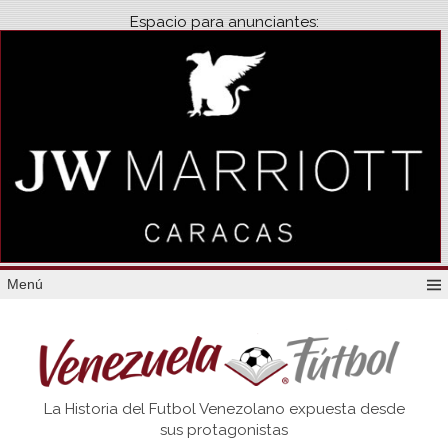
Espacio para anunciantes:
Menú
Venezuela
La Historia del Futbol Venezolano expuesta desde
Futbol
sus protagonistas