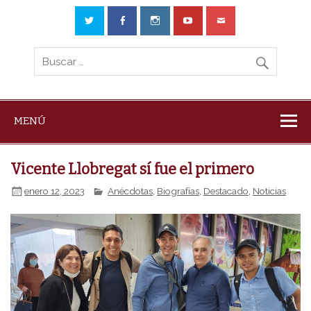
MENÚ
Vicente Llobregat sí fue el primero
enero 12, 2023
Anécdotas
,
Biografías
,
Destacado
,
Noticias