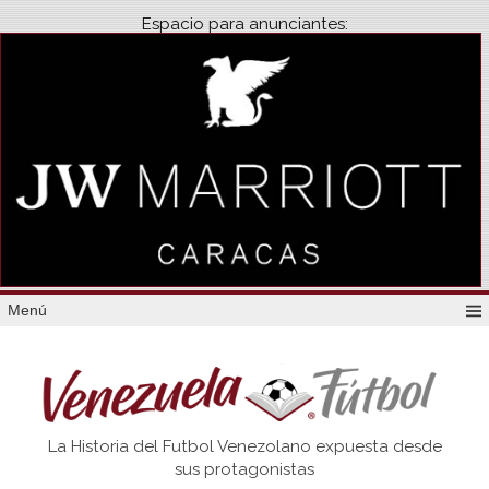
Espacio para anunciantes:
Menú
Venezuela
La Historia del Futbol Venezolano expuesta desde
Futbol
sus protagonistas