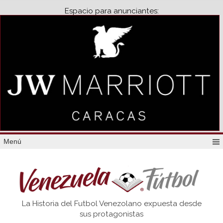
Espacio para anunciantes:
Menú
Venezuela
La Historia del Futbol Venezolano expuesta desde
Futbol
sus protagonistas