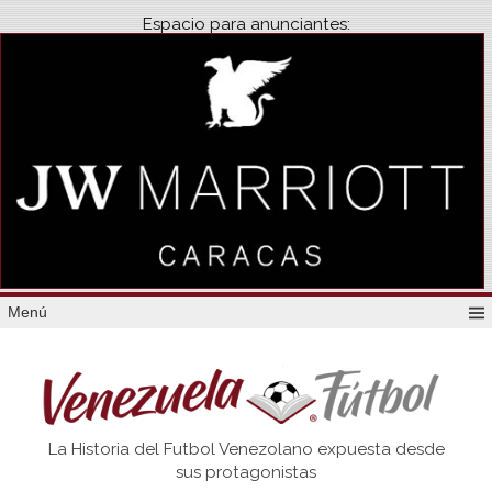
Espacio para anunciantes:
Menú
Venezuela
La Historia del Futbol Venezolano expuesta desde
Futbol
sus protagonistas