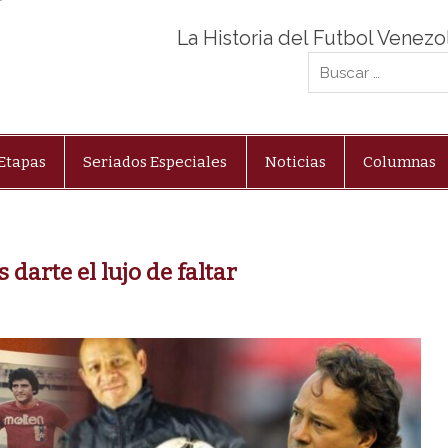
La Historia del Futbol Venez
Etapas
Seriados Especiales
Noticias
Columnas
darte el lujo de faltar