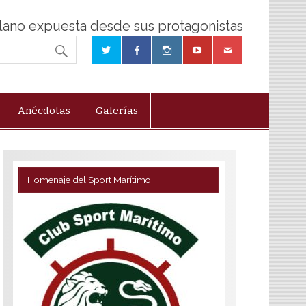
olano expuesta desde sus protagonistas
Anécdotas
Galerías
Homenaje del Sport Marítimo