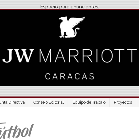
Espacio para anunciantes:
unta Directiva
Consejo Editorial
Equipo de Trabajo
Proyectos
Venezuela Futbo