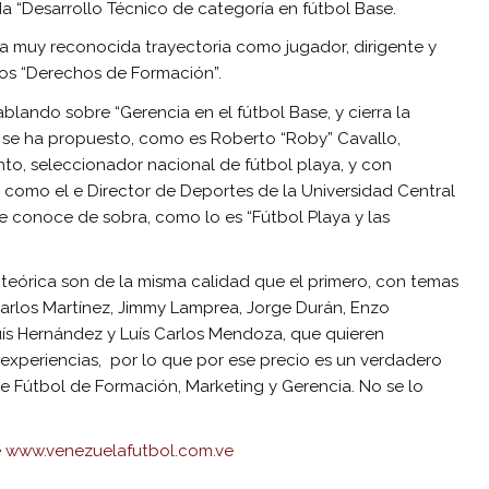
da “Desarrollo Técnico de categoría en fútbol Base.
a muy reconocida trayectoria como jugador, dirigente y
os “Derechos de Formación”.
ando sobre “Gerencia en el fútbol Base, y cierra la
 se ha propuesto, como es Roberto “Roby” Cavallo,
into, seleccionador nacional de fútbol playa, y con
s como el e Director de Deportes de la Universidad Central
 conoce de sobra, como lo es “Fútbol Playa y las
 teórica son de la misma calidad que el primero, con temas
arlos Martínez, Jimmy Lamprea, Jorge Durán, Enzo
Luís Hernández y Luís Carlos Mendoza, que quieren
 experiencias, por lo que por ese precio es un verdadero
e Fútbol de Formación, Marketing y Gerencia. No se lo
e
www.venezuelafutbol.com.ve