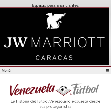
Espacio para anunciantes:
Menú
Venezuela
La Historia del Futbol Venezolano expuesta desde
Futbol
sus protagonistas