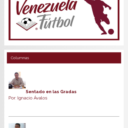
Columnas
Sentado en las Gradas
Por: Ignacio Ávalos