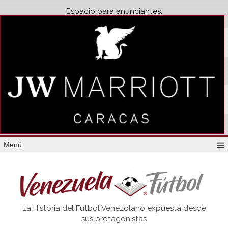
Espacio para anunciantes:
Menú
Venezuela
La Historia del Futbol Venezolano expuesta desde
Futbol
sus protagonistas