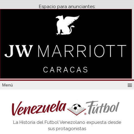
Espacio para anunciantes:
Menú
Venezuela
La Historia del Futbol Venezolano expuesta desde
Futbol
sus protagonistas