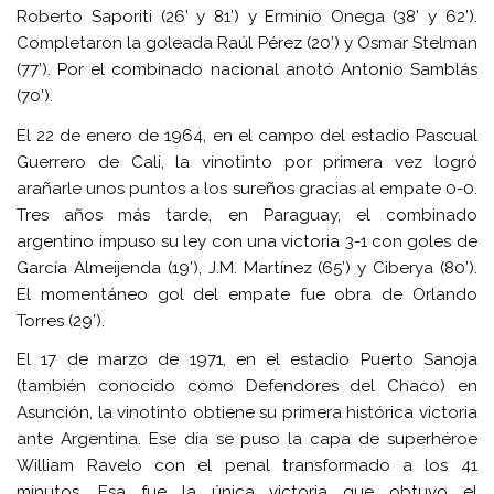
Roberto Saporiti (26’ y 81’) y Erminio Onega (38’ y 62’).
Completaron la goleada Raúl Pérez (20’) y Osmar Stelman
(77’). Por el combinado nacional anotó Antonio Samblás
(70’).
El 22 de enero de 1964, en el campo del estadio Pascual
Guerrero de Cali, la vinotinto por primera vez logró
arañarle unos puntos a los sureños gracias al empate 0-0.
Tres años más tarde, en Paraguay, el combinado
argentino impuso su ley con una victoria 3-1 con goles de
García Almeijenda (19’), J.M. Martínez (65’) y Ciberya (80’).
El momentáneo gol del empate fue obra de Orlando
Torres (29’).
El 17 de marzo de 1971, en el estadio Puerto Sanoja
(también conocido como Defendores del Chaco) en
Asunción, la vinotinto obtiene su primera histórica victoria
ante Argentina. Ese día se puso la capa de superhéroe
William Ravelo con el penal transformado a los 41
minutos. Esa fue la única victoria que obtuvo el