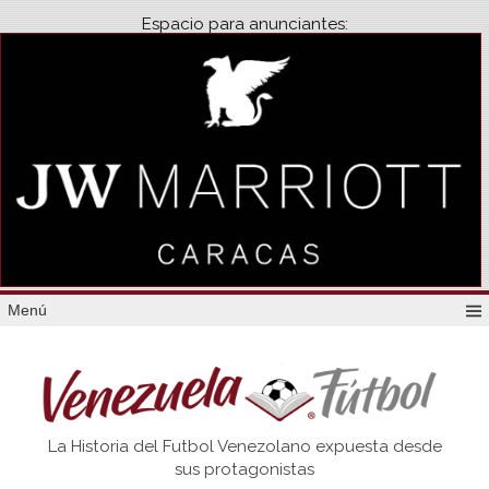
Espacio para anunciantes:
Menú
Venezuela
La Historia del Futbol Venezolano expuesta desde
Futbol
sus protagonistas