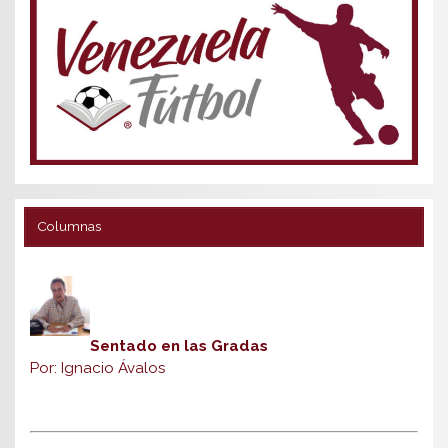
Columnas
Sentado en las Gradas
Por: Ignacio Ávalos