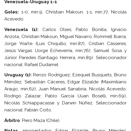
Venezuela-Uruguay 1-1
Goles:
1-0, min.9, Christian Makoun. 1-1, min.77, Nicolás
Acevedo.
Venezuela (1):
Carlos Olses; Pablo Bonilla, Ignacio
Anzola, Christian Makoun, Miguel Navarro; Rommell Ibarra,
Jorge Yriarte (Luis Chiquillo, min.87), Cristian Cásseres;
Jesús Vargas (Jorge Echeverría, min.76), Samuel Sosa y
Júnior Paredes (Santiago Herrera, min.89). Seleccionador
nacional: Rafael Dudamel.
Uruguay (1):
Renzo Rodríguez; Ezequiel Busquets, Bruno
Méndez, Sebastián Cáceres, Edgar Elizalde (Maximiliano
Araujo, min.62); Juan Manuel Sanabria, Nicolás Acevedo,
Rodrigo Zalazar; Pablo García (Juan Boselli, min.69),
Nicolás Schiappacasse y Darwin Núñez. Seleccionador
nacional: Fabián Coito.
Árbitro
: Piero Maza (Chile).
Notas
: amonestados: Edgar Elizalde, Bruno Méndez,