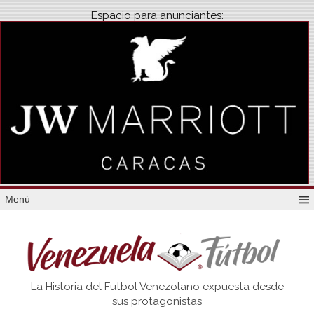
Espacio para anunciantes:
Menú
Venezuela
La Historia del Futbol Venezolano expuesta desde
Futbol
sus protagonistas