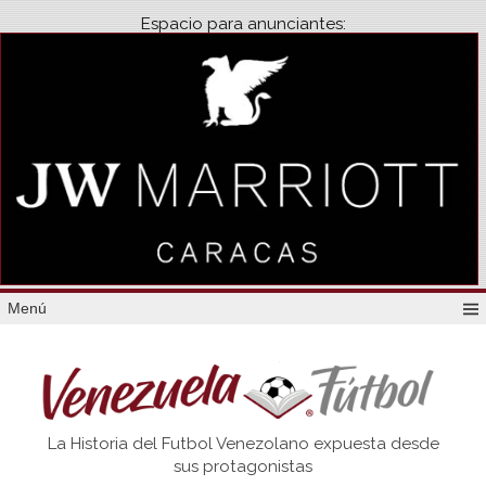
Espacio para anunciantes:
Menú
Venezuela
La Historia del Futbol Venezolano expuesta desde
Futbol
sus protagonistas