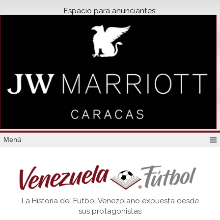
Espacio para anunciantes:
Menú
Venezuela
La Historia del Futbol Venezolano expuesta desde
Futbol
sus protagonistas