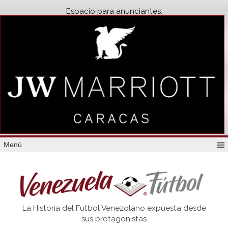
Espacio para anunciantes:
Menú
Venezuela
La Historia del Futbol Venezolano expuesta desde
Futbol
sus protagonistas