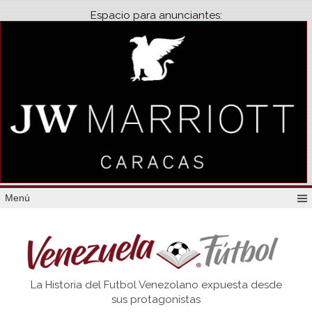
Espacio para anunciantes:
Menú
Venezuela
La Historia del Futbol Venezolano expuesta desde
Futbol
sus protagonistas