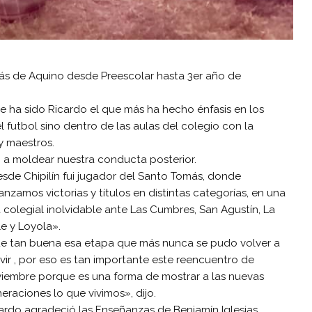
ás de Aquino desde Preescolar hasta 3er año de
e ha sido Ricardo el que más ha hecho énfasis en los
l futbol sino dentro de las aulas del colegio con la
y maestros.
a moldear nuestra conducta posterior.
sde Chipilín fui jugador del Santo Tomás, donde
anzamos victorias y títulos en distintas categorías, en una
a colegial inolvidable ante Las Cumbres, San Agustín, La
le y Loyola».
e tan buena esa etapa que más nunca se pudo volver a
ivir , por eso es tan importante este reencuentro de
iembre porque es una forma de mostrar a las nuevas
eraciones lo que vivimos», dijo.
ardo agradeció las Enseñanzas de Benjamín Iglesias ,