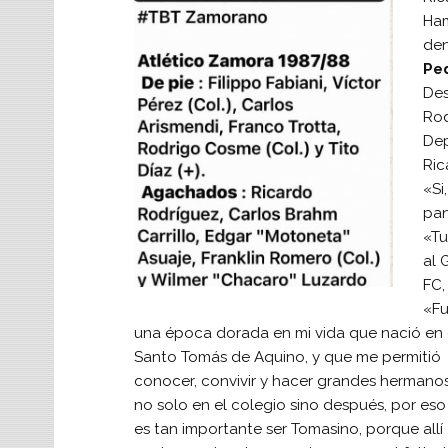
Ham
den
Pe
Des
Rod
Dep
Ric
«Si
pan
«Tu
al 
FC,
«F
una época dorada en mi vida que nació en 
Santo Tomás de Aquino, y que me permitió
conocer, convivir y hacer grandes hermanos
no solo en el colegio sino después, por eso
es tan importante ser Tomasino, porque allí