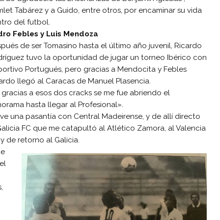
let Tabárez y a Guido, entre otros, por encaminar su vida
tro del futbol.
dro Febles y Luis Mendoza
pués de ser Tomasino hasta el último año juvenil, Ricardo
ríguez tuvo la oportunidad de jugar un torneo Ibérico con
ortivo Portugués, pero gracias a Mendocita y Febles
ardo llegó al Caracas de Manuel Plasencia.
, gracias a esos dos cracks se me fue abriendo el
orama hasta llegar al Profesional».
ve una pasantía con Central Madeirense, y de allí directo
Galicia FC que me catapultó al Atlético Zamora, al Valencia
 y de retorno al Galicia.
ue
el
,