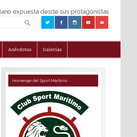
olano expuesta desde sus protagonistas
Anécdotas
Galerías
Homenaje del Sport Marítimo