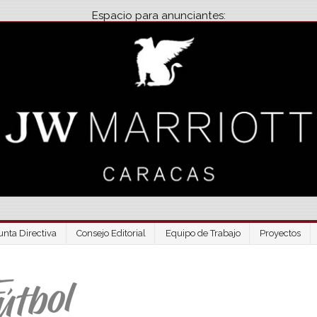
Espacio para anunciantes:
unta Directiva
Consejo Editorial
Equipo de Trabajo
Proyectos
Venezuela Futbo