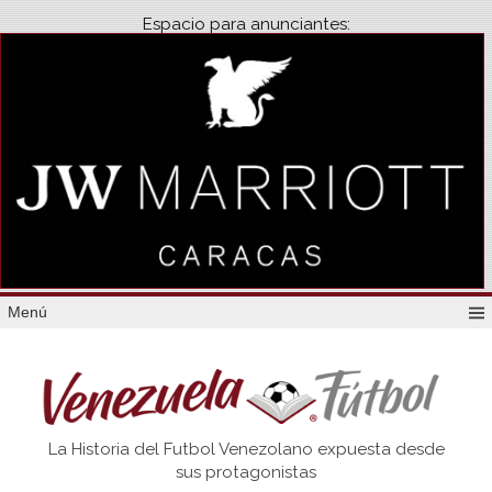
Espacio para anunciantes:
Menú
Venezuela
La Historia del Futbol Venezolano expuesta desde
Futbol
sus protagonistas