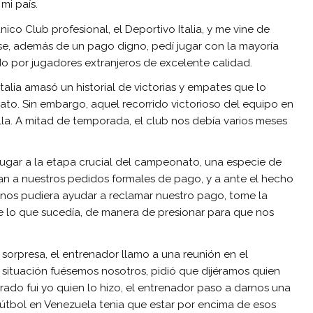
mi país.
ico Club profesional, el Deportivo Italia, y me vine de
use, además de un pago digno, pedí jugar con la mayoría
o por jugadores extranjeros de excelente calidad.
lia amasó un historial de victorias y empates que lo
to. Sin embargo, aquel recorrido victorioso del equipo en
lla. A mitad de temporada, el club nos debía varios meses
 lugar a la etapa crucial del campeonato, una especie de
cían a nuestros pedidos formales de pago, y a ante el hecho
nos pudiera ayudar a reclamar nuestro pago, tome la
de lo que sucedía, de manera de presionar para que nos
i sorpresa, el entrenador llamo a una reunión en el
 situación fuésemos nosotros, pidió que dijéramos quien
arado fui yo quien lo hizo, el entrenador paso a darnos una
útbol en Venezuela tenia que estar por encima de esos