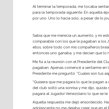
Al terminar la temporada, me tocaba sentar
para la temporada siguiente. En aquella ép
por uno. Uno lo hacia solo, a pesar de lo j
Sabía que me merecía un aumento, y mi estra
comparable con los que le pagaban a los J
ellos, sobre todo con mis compañeros bras
entonces uno ganaba, y me decían que lo m
Me fui a la reunión con el Presidente del 
pagaban. Apenas comencé a sentarme en la s
Presidente me preguntó: “Cuales son tus as
“Quisiera que me pagara lo que le pagan a u
del club soltó una sonrisa y me dijo, quizás
pagara al Jugador Venezolano lo que se le 
Aquella respuesta me dejó ensordecido. Has
adolescente no me dejaba creer que en el Pa