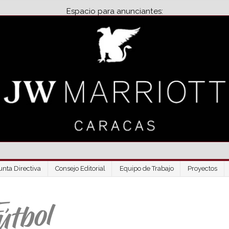
Espacio para anunciantes:
unta Directiva
Consejo Editorial
Equipo de Trabajo
Proyectos
Venezuela Futbo