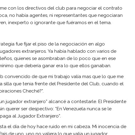
me con los directivos del club para negociar el contrato
oca, no había agentes, ni representantes que negociaran
oven, inexperto o ignorante que fuéramos en el tema.
tegia fue fijar el piso de la negociación en algo
ugadores extranjeros. Ya había hablado con varios de
ileños, quienes se asombraban de lo poco que en ese
ínimo que debería ganar era lo que ellos ganaban.
Club convencido de que mi trabajo valía mas que lo que me
illa que tenia frente del Presidente del Club, cuando el
piraciones Cheché?”.
n jugador extranjero” alcancé a contestarle. El Presidente
 sin querer ser despectivo: “En Venezuela nunca se le
paga al Jugador Extranjero”.
ta el día de hoy hace ruido en mi cabeza. Mi inocencia de
ís de uno, uno no valiera lo que valía un jugador