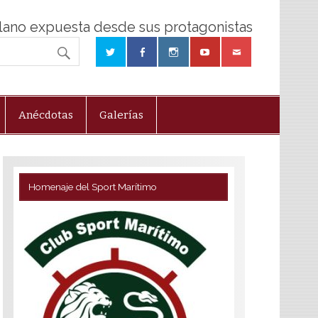
olano expuesta desde sus protagonistas
Anécdotas
Galerías
Homenaje del Sport Marítimo