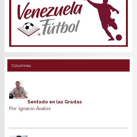
Columnas
Sentado en las Gradas
Por: Ignacio Ávalos