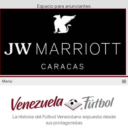
Espacio para anunciantes:
Menú
Venezuela
La Historia del Futbol Venezolano expuesta desde
Futbol
sus protagonistas