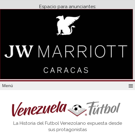
Espacio para anunciantes:
Menú
Venezuela
La Historia del Futbol Venezolano expuesta desde
Futbol
sus protagonistas